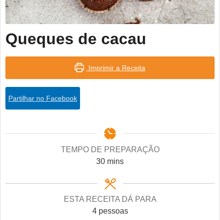
Queques de cacau
Imprimir a Receita
Partilhar no Facebook
TEMPO DE PREPARAÇÃO
minutes
30
mins
ESTA RECEITA DÁ PARA
4
pessoas