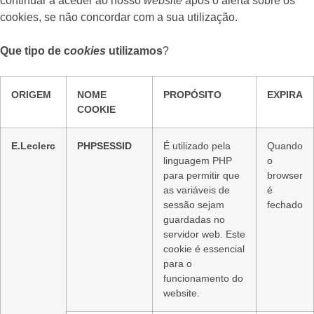
continuar a aceder ao nosso
website
após o alerta sobre os
cookies, se não concordar com a sua utilização.
Que tipo de c
ookies
utilizamos
?
ORIGEM
NOME
PROPÓSITO
EXPIRA
COOKIE
E.Leclerc
PHPSESSID
É utilizado pela
Quando
linguagem PHP
o
para permitir que
browser
as variáveis de
é
sessão sejam
fechado
guardadas no
servidor web. Este
cookie é essencial
para o
funcionamento do
website.