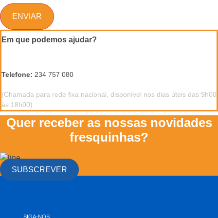
ENVIAR
Em que podemos ajudar?
Telefone:
234 757 080
(Chamada para rede fixa nacional, disponível nos dias úteis das 9h00
às 18h00)
Quer receber as nossas novidades
fresquinhas?
SUBSCREVER
SIGA-NOS