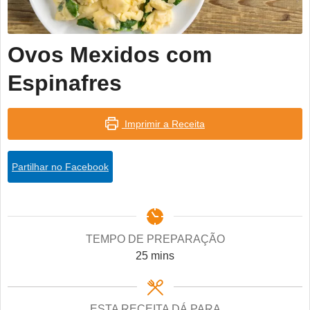
Ovos Mexidos com
Espinafres
Imprimir a Receita
Partilhar no Facebook
TEMPO DE PREPARAÇÃO
minutes
25
mins
ESTA RECEITA DÁ PARA