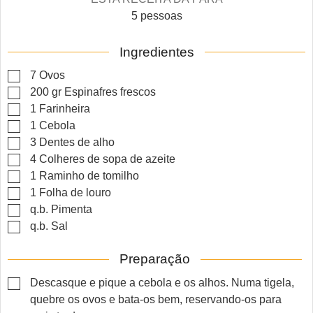
5
pessoas
Ingredientes
▢
7
Ovos
▢
200
gr
Espinafres frescos
▢
1
Farinheira
▢
1
Cebola
▢
3
Dentes de alho
▢
4
Colheres de sopa de azeite
▢
1
Raminho de tomilho
▢
1
Folha de louro
▢
q.b.
Pimenta
▢
q.b.
Sal
Preparação
▢
Descasque e pique a cebola e os alhos. Numa tigela,
quebre os ovos e bata-os bem, reservando-os para