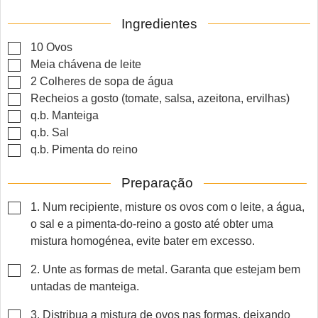
Ingredientes
▢
10
Ovos
▢
Meia chávena de leite
▢
2
Colheres de sopa de água
▢
Recheios a gosto (tomate, salsa, azeitona, ervilhas)
▢
q.b.
Manteiga
▢
q.b.
Sal
▢
q.b.
Pimenta do reino
Preparação
▢
1. Num recipiente, misture os ovos com o leite, a água,
o sal e a pimenta-do-reino a gosto até obter uma
mistura homogénea, evite bater em excesso.
▢
2. Unte as formas de metal. Garanta que estejam bem
untadas de manteiga.
▢
3. Distribua a mistura de ovos nas formas, deixando