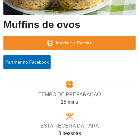
Muffins de ovos
Imprimir a Receita
Partilhar no Facebook
TEMPO DE PREPARAÇÃO
minutes
15
mins
ESTA RECEITA DÁ PARA
3
pessoas