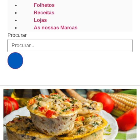
Folhetos
Receitas
Lojas
As nossas Marcas
Procurar