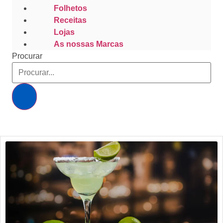
Folhetos
Receitas
Lojas
As nossas Marcas
Procurar