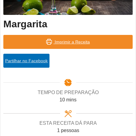
Margarita
Imprimir a Receita
Partilhar no Facebook
TEMPO DE PREPARAÇÃO
minutes
10
mins
ESTA RECEITA DÁ PARA
1
pessoas