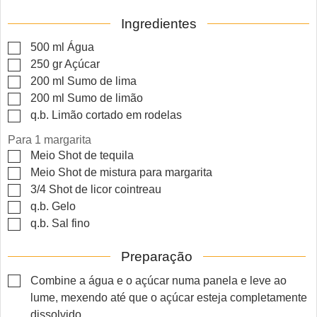
Ingredientes
▢
500
ml
Água
▢
250
gr
Açúcar
▢
200
ml
Sumo de lima
▢
200
ml
Sumo de limão
▢
q.b.
Limão cortado em rodelas
Para 1 margarita
▢
Meio
Shot de tequila
▢
Meio
Shot de mistura para margarita
▢
3/4
Shot de licor cointreau
▢
q.b.
Gelo
▢
q.b.
Sal fino
Preparação
▢
Combine a água e o açúcar numa panela e leve ao
lume, mexendo até que o açúcar esteja completamente
dissolvido.