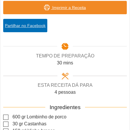
Imprimir a Receita
Partilhar no Facebook
TEMPO DE PREPARAÇÃO
minutes
30
mins
ESTA RECEITA DÁ PARA
4
pessoas
Ingredientes
▢
600
gr
Lombinho de porco
▢
30
gr
Castanhas