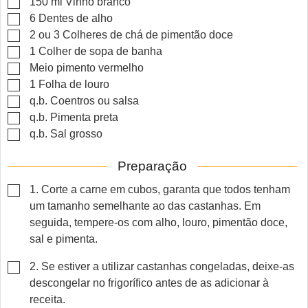
▢
150
ml
Vinho branco
▢
6
Dentes de alho
▢
2 ou 3
Colheres de chá de pimentão doce
▢
1
Colher de sopa de banha
▢
Meio pimento vermelho
▢
1
Folha de louro
▢
q.b.
Coentros ou salsa
▢
q.b.
Pimenta preta
▢
q.b.
Sal grosso
Preparação
▢
1. Corte a carne em cubos, garanta que todos tenham
um tamanho semelhante ao das castanhas. Em
seguida, tempere-os com alho, louro, pimentão doce,
sal e pimenta.
▢
2. Se estiver a utilizar castanhas congeladas, deixe-as
descongelar no frigorífico antes de as adicionar à
receita.