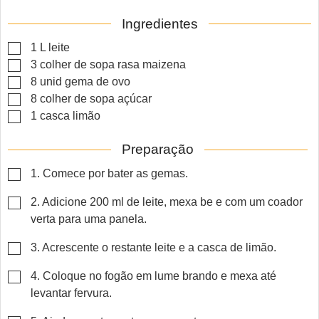
Ingredientes
▢
1
L
leite
▢
3
colher de sopa rasa
maizena
▢
8
unid
gema de ovo
▢
8
colher de sopa
açúcar
▢
1
casca
limão
Preparação
▢
1. Comece por bater as gemas.
▢
2. Adicione 200 ml de leite, mexa be e com um coador
verta para uma panela.
▢
3. Acrescente o restante leite e a casca de limão.
▢
4. Coloque no fogão em lume brando e mexa até
levantar fervura.