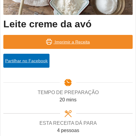
Leite creme da avó
Imprimir a Receita
Partilhar no Facebook
TEMPO DE PREPARAÇÃO
minutes
20
mins
ESTA RECEITA DÁ PARA
4
pessoas