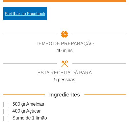
Partilhar no Facebook
TEMPO DE PREPARAÇÃO
minutes
40
mins
ESTA RECEITA DÁ PARA
5
pessoas
Ingredientes
▢
500
gr
Ameixas
▢
400
gr
Açúcar
▢
Sumo de 1 limão