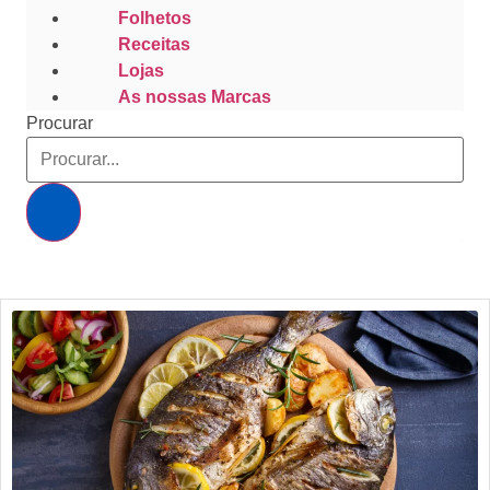
Folhetos
Receitas
Lojas
As nossas Marcas
Procurar