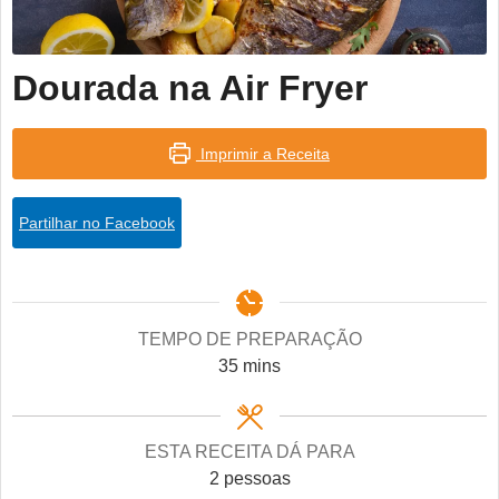
Dourada na Air Fryer
Imprimir a Receita
Partilhar no Facebook
TEMPO DE PREPARAÇÃO
minutes
35
mins
ESTA RECEITA DÁ PARA
2
pessoas