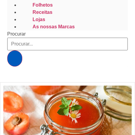
Folhetos
Receitas
Lojas
As nossas Marcas
Procurar