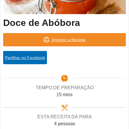
Doce de Abóbora
Imprimir a Receita
Partilhar no Facebook
TEMPO DE PREPARAÇÃO
minutes
15
mins
ESTA RECEITA DÁ PARA
4
pessoas