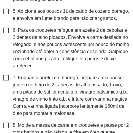
▢
5. Adicione aos poucos 1L de caldo de cozer o borrego,
e envolva em lume brando para não criar grumos.
▢
6. Para os croquetes refogue em azeite 2 de cebolas e
2 dentes de alho picados. Envolva a carne desfiada no
refogado, e aos poucos acrescente um pouco do molho
cozinhado até obter a consistência desejada. Salpique
com cebolinho picado, retifique temperos e deixe
arrefecer.
▢
7. Enquanto arrefece o borrego, prepare a maionese:
junte o recheio de 2 cabeças de alho assado, 1 ovo,
uma pitada de sal, pimenta q.b, vinagre balsâmico q.b.,
vinagre de vinho tinto q.b. e triture com varinha mágica.
Com a varinha ligada incorpore lentamente 150ml de
óleo para montar a maionese.
▢
8. Molde a massa de carne em croquetes e passe por 2
ovos batidos e pão ralado, e frite em óleo quente.