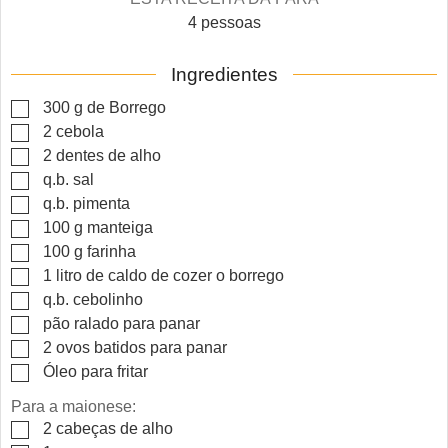
4
pessoas
Ingredientes
▢
300
g
de Borrego
▢
2
cebola
▢
2
dentes de alho
▢
q.b.
sal
▢
q.b.
pimenta
▢
100
g
manteiga
▢
100
g
farinha
▢
1
litro
de caldo de cozer o borrego
▢
q.b.
cebolinho
▢
pão ralado para panar
▢
2
ovos batidos para panar
▢
Óleo para fritar
Para a maionese:
▢
2
cabeças de alho