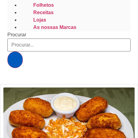
Folhetos
Receitas
Lojas
As nossas Marcas
Procurar