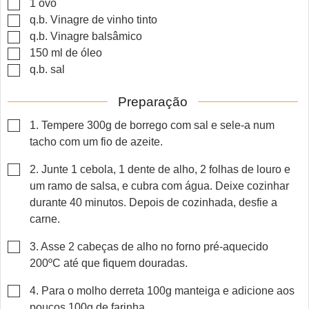
▢
1
ovo
▢
q.b.
Vinagre de vinho tinto
▢
q.b.
Vinagre balsâmico
▢
150
ml
de óleo
▢
q.b.
sal
Preparação
▢
1. Tempere 300g de borrego com sal e sele-a num
tacho com um fio de azeite.
▢
2. Junte 1 cebola, 1 dente de alho, 2 folhas de louro e
um ramo de salsa, e cubra com água. Deixe cozinhar
durante 40 minutos. Depois de cozinhada, desfie a
carne.
▢
3. Asse 2 cabeças de alho no forno pré-aquecido
200ºC até que fiquem douradas.
▢
4. Para o molho derreta 100g manteiga e adicione aos
poucos 100g de farinha.