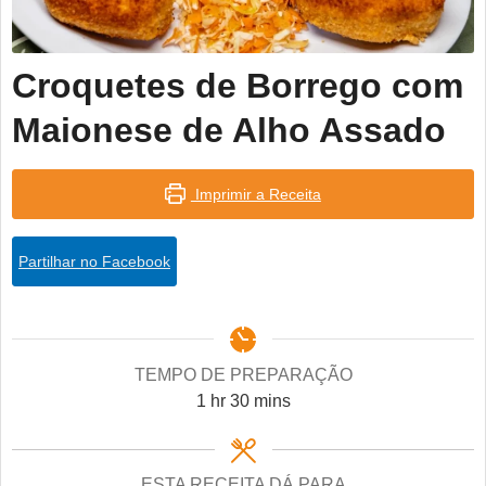
Croquetes de Borrego com
Maionese de Alho Assado
Imprimir a Receita
Partilhar no Facebook
TEMPO DE PREPARAÇÃO
hour
minutes
1
hr
30
mins
ESTA RECEITA DÁ PARA