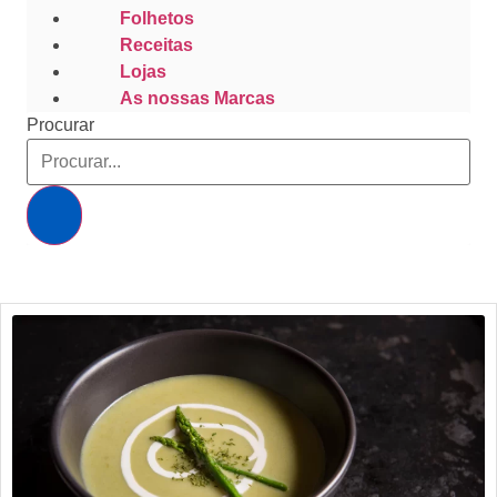
Folhetos
Receitas
Lojas
As nossas Marcas
Procurar