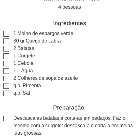
4
pessoas
Ingredientes
▢
1
Molho de espargos verde
▢
30
gr
Queijo de cabra
▢
2
Batatas
▢
1
Curgete
▢
1
Cebola
▢
1
L
Água
▢
2
Colheres de sopa de azeite
▢
q.b.
Pimenta
▢
q.b.
Sal
Preparação
▢
Descasca as batatas e corta-as em pedaços. Faz o
mesmo com a curgete: descasca-a e corta-a em meias-
luas grossas.