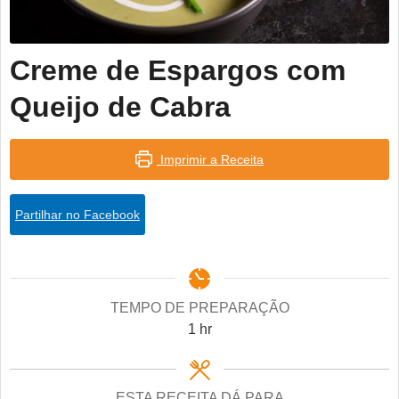
Creme de Espargos com
Queijo de Cabra
Imprimir a Receita
Partilhar no Facebook
TEMPO DE PREPARAÇÃO
hour
1
hr
ESTA RECEITA DÁ PARA