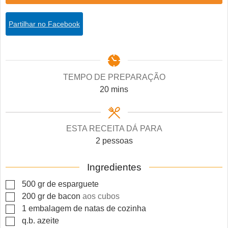
Partilhar no Facebook
TEMPO DE PREPARAÇÃO
minutes
20
mins
ESTA RECEITA DÁ PARA
2
pessoas
Ingredientes
▢
500
gr
de esparguete
▢
200
gr
de bacon
aos cubos
▢
1
embalagem de natas de cozinha
▢
q.b.
azeite