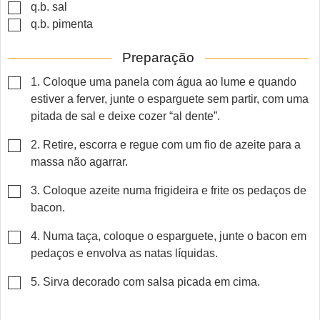
▢
q.b.
sal
▢
q.b.
pimenta
Preparação
▢
1. Coloque uma panela com água ao lume e quando
estiver a ferver, junte o esparguete sem partir, com uma
pitada de sal e deixe cozer “al dente”.
▢
2. Retire, escorra e regue com um fio de azeite para a
massa não agarrar.
▢
3. Coloque azeite numa frigideira e frite os pedaços de
bacon.
▢
4. Numa taça, coloque o esparguete, junte o bacon em
pedaços e envolva as natas líquidas.
▢
5. Sirva decorado com salsa picada em cima.