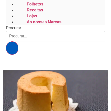
Folhetos
Receitas
Lojas
As nossas Marcas
Procurar