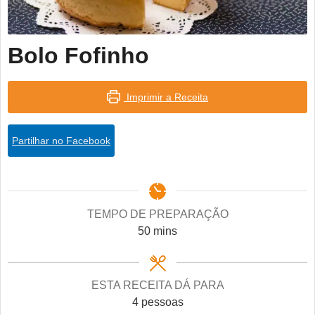
Bolo Fofinho
Imprimir a Receita
Partilhar no Facebook
TEMPO DE PREPARAÇÃO
minutes
50
mins
ESTA RECEITA DÁ PARA
4
pessoas