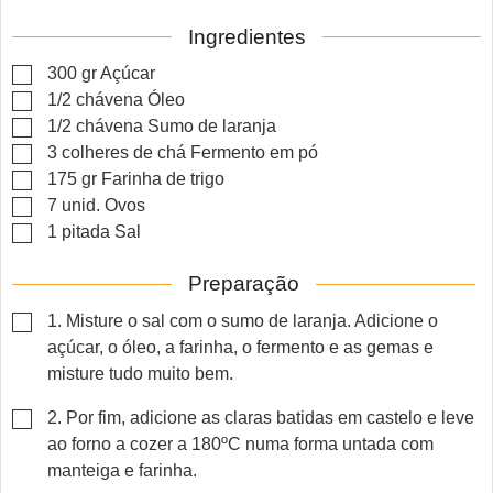
Ingredientes
▢
300
gr
Açúcar
▢
1/2
chávena
Óleo
▢
1/2
chávena
Sumo de laranja
▢
3
colheres de chá
Fermento em pó
▢
175
gr
Farinha de trigo
▢
7
unid.
Ovos
▢
1
pitada
Sal
Preparação
▢
1. Misture o sal com o sumo de laranja. Adicione o
açúcar, o óleo, a farinha, o fermento e as gemas e
misture tudo muito bem.
▢
2. Por fim, adicione as claras batidas em castelo e leve
ao forno a cozer a 180ºC numa forma untada com
manteiga e farinha.