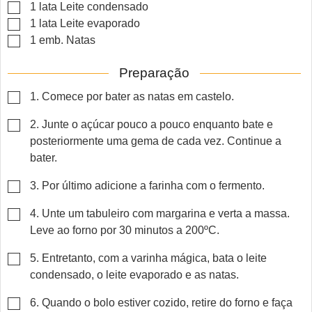
▢
1
lata
Leite condensado
▢
1
lata
Leite evaporado
▢
1
emb.
Natas
Preparação
▢
1. Comece por bater as natas em castelo.
▢
2. Junte o açúcar pouco a pouco enquanto bate e
posteriormente uma gema de cada vez. Continue a
bater.
▢
3. Por último adicione a farinha com o fermento.
▢
4. Unte um tabuleiro com margarina e verta a massa.
Leve ao forno por 30 minutos a 200ºC.
▢
5. Entretanto, com a varinha mágica, bata o leite
condensado, o leite evaporado e as natas.
▢
6. Quando o bolo estiver cozido, retire do forno e faça