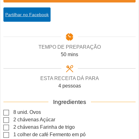
Partilhar no Facebook
TEMPO DE PREPARAÇÃO
minutes
50
mins
ESTA RECEITA DÁ PARA
4
pessoas
Ingredientes
▢
8
unid.
Ovos
▢
2
chávenas
Açúcar
▢
2
chávenas
Farinha de trigo
▢
1
colher de café
Fermento em pó