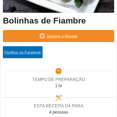
Bolinhas de Fiambre
Imprimir a Receita
Partilhar no Facebook
TEMPO DE PREPARAÇÃO
hour
1
hr
ESTA RECEITA DÁ PARA
4
pessoas