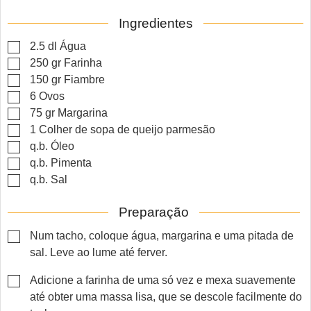
Ingredientes
▢
2.5
dl
Água
▢
250
gr
Farinha
▢
150
gr
Fiambre
▢
6
Ovos
▢
75
gr
Margarina
▢
1
Colher de sopa de queijo parmesão
▢
q.b.
Óleo
▢
q.b.
Pimenta
▢
q.b.
Sal
Preparação
▢
Num tacho, coloque água, margarina e uma pitada de
sal. Leve ao lume até ferver.
▢
Adicione a farinha de uma só vez e mexa suavemente
até obter uma massa lisa, que se descole facilmente do