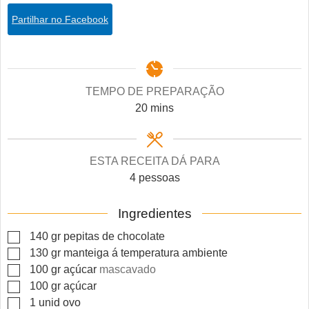
Partilhar no Facebook
TEMPO DE PREPARAÇÃO
minutes
20
mins
ESTA RECEITA DÁ PARA
4
pessoas
Ingredientes
▢
140
gr
pepitas de chocolate
▢
130
gr
manteiga á temperatura ambiente
▢
100
gr
açúcar
mascavado
▢
100
gr
açúcar
▢
1
unid
ovo