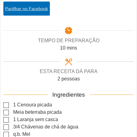
Partilhar no Facebook
TEMPO DE PREPARAÇÃO
minutes
10
mins
ESTA RECEITA DÁ PARA
2
pessoas
Ingredientes
▢
1
Cenoura picada
▢
Meia beterraba picada
▢
1
Laranja sem casca
▢
3/4
Chávenas de chá de água
▢
q.b.
Mel