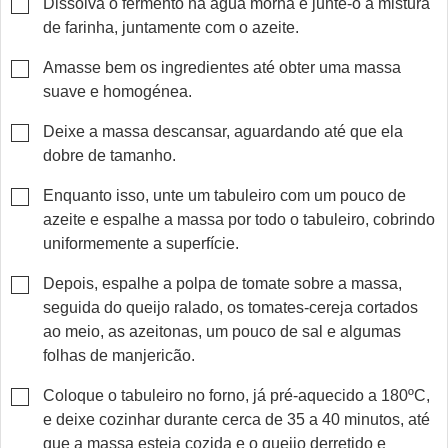
▢
Dissolva o fermento na água morna e junte-o à mistura
de farinha, juntamente com o azeite.
▢
Amasse bem os ingredientes até obter uma massa
suave e homogénea.
▢
Deixe a massa descansar, aguardando até que ela
dobre de tamanho.
▢
Enquanto isso, unte um tabuleiro com um pouco de
azeite e espalhe a massa por todo o tabuleiro, cobrindo
uniformemente a superfície.
▢
Depois, espalhe a polpa de tomate sobre a massa,
seguida do queijo ralado, os tomates-cereja cortados
ao meio, as azeitonas, um pouco de sal e algumas
folhas de manjericão.
▢
Coloque o tabuleiro no forno, já pré-aquecido a 180ºC,
e deixe cozinhar durante cerca de 35 a 40 minutos, até
que a massa esteja cozida e o queijo derretido e