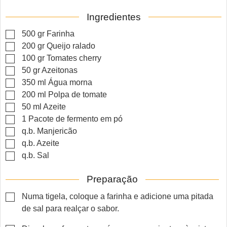
Ingredientes
▢
500
gr
Farinha
▢
200
gr
Queijo ralado
▢
100
gr
Tomates cherry
▢
50
gr
Azeitonas
▢
350
ml
Água morna
▢
200
ml
Polpa de tomate
▢
50
ml
Azeite
▢
1
Pacote de fermento em pó
▢
q.b.
Manjericão
▢
q.b.
Azeite
▢
q.b.
Sal
Preparação
▢
Numa tigela, coloque a farinha e adicione uma pitada
de sal para realçar o sabor.