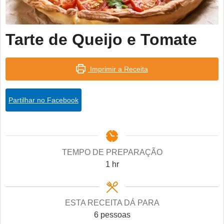
Tarte de Queijo e Tomate
Imprimir a Receita
Partilhar no Facebook
TEMPO DE PREPARAÇÃO
hour
1
hr
ESTA RECEITA DÁ PARA
6
pessoas