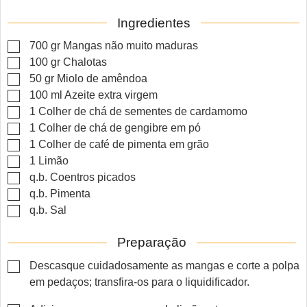
Ingredientes
▢
700
gr
Mangas não muito maduras
▢
100
gr
Chalotas
▢
50
gr
Miolo de amêndoa
▢
100
ml
Azeite extra virgem
▢
1
Colher de chá de sementes de cardamomo
▢
1
Colher de chá de gengibre em pó
▢
1
Colher de café de pimenta em grão
▢
1
Limão
▢
q.b.
Coentros picados
▢
q.b.
Pimenta
▢
q.b.
Sal
Preparação
▢
Descasque cuidadosamente as mangas e corte a polpa
em pedaços; transfira-os para o liquidificador.