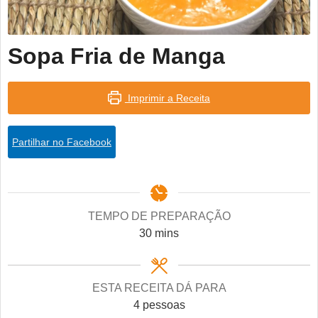
Sopa Fria de Manga
Imprimir a Receita
Partilhar no Facebook
TEMPO DE PREPARAÇÃO
minutes
30
mins
ESTA RECEITA DÁ PARA
4
pessoas