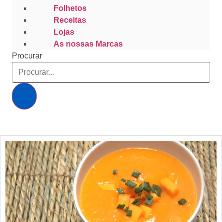
Folhetos
Receitas
Lojas
As nossas Marcas
Procurar