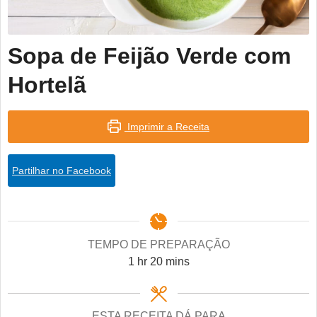
Sopa de Feijão Verde com
Hortelã
Imprimir a Receita
Partilhar no Facebook
TEMPO DE PREPARAÇÃO
hour
minutes
1
hr
20
mins
ESTA RECEITA DÁ PARA