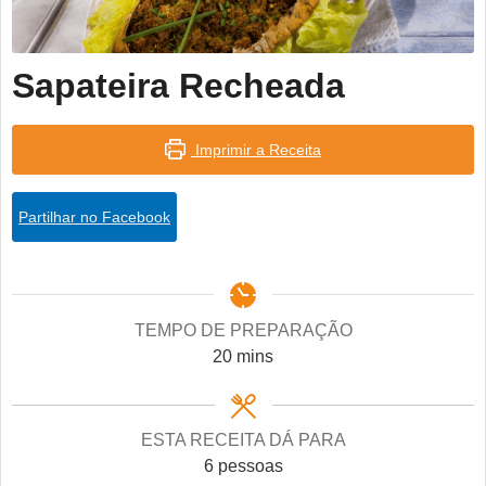
Sapateira Recheada
Imprimir a Receita
Partilhar no Facebook
TEMPO DE PREPARAÇÃO
minutes
20
mins
ESTA RECEITA DÁ PARA
6
pessoas