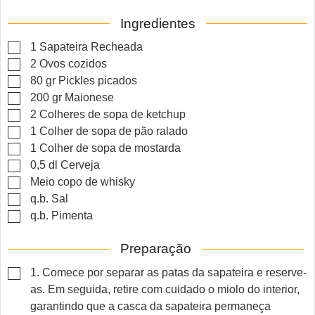
Ingredientes
▢
1
Sapateira Recheada
▢
2
Ovos cozidos
▢
80
gr
Pickles picados
▢
200
gr
Maionese
▢
2
Colheres de sopa de ketchup
▢
1
Colher de sopa de pão ralado
▢
1
Colher de sopa de mostarda
▢
0,5
dl
Cerveja
▢
Meio copo de whisky
▢
q.b.
Sal
▢
q.b.
Pimenta
Preparação
▢
1. Comece por separar as patas da sapateira e reserve-
as. Em seguida, retire com cuidado o miolo do interior,
garantindo que a casca da sapateira permaneça