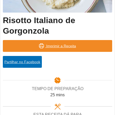
Risotto Italiano de
Gorgonzola
Imprimir a Receita
Partilhar no Facebook
TEMPO DE PREPARAÇÃO
minutes
25
mins
ESTA RECEITA DÁ PARA