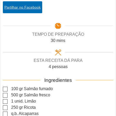
Partilhar no Facebook
TEMPO DE PREPARAÇÃO
minutes
30
mins
ESTA RECEITA DÁ PARA
4
pessoas
Ingredientes
▢
100
gr
Salmão fumado
▢
500
gr
Salmão fresco
▢
1
unid.
Limão
▢
250
gr
Ricota
▢
q.b.
Alcaparras