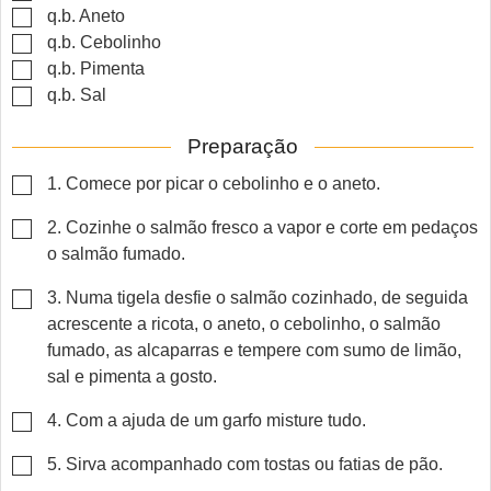
▢
q.b.
Aneto
▢
q.b.
Cebolinho
▢
q.b.
Pimenta
▢
q.b.
Sal
Preparação
▢
1. Comece por picar o cebolinho e o aneto.
▢
2. Cozinhe o salmão fresco a vapor e corte em pedaços
o salmão fumado.
▢
3. Numa tigela desfie o salmão cozinhado, de seguida
acrescente a ricota, o aneto, o cebolinho, o salmão
fumado, as alcaparras e tempere com sumo de limão,
sal e pimenta a gosto.
▢
4. Com a ajuda de um garfo misture tudo.
▢
5. Sirva acompanhado com tostas ou fatias de pão.