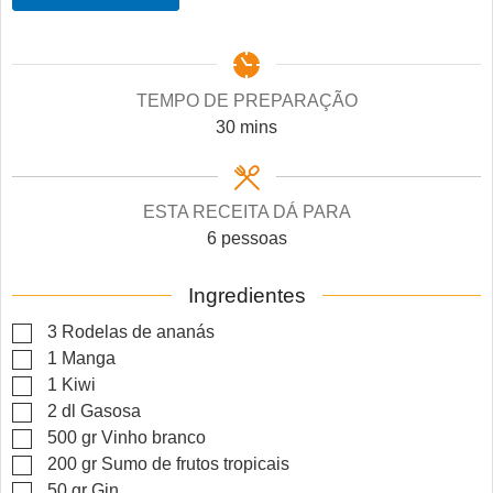
TEMPO DE PREPARAÇÃO
minutes
30
mins
ESTA RECEITA DÁ PARA
6
pessoas
Ingredientes
▢
3
Rodelas de ananás
▢
1
Manga
▢
1
Kiwi
▢
2
dl
Gasosa
▢
500
gr
Vinho branco
▢
200
gr
Sumo de frutos tropicais
▢
50
gr
Gin