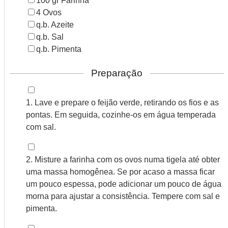
100
gr
Farinha
▢
4
Ovos
▢
q.b.
Azeite
▢
q.b.
Sal
▢
q.b.
Pimenta
Preparação
▢
1. Lave e prepare o feijão verde, retirando os fios e as
pontas. Em seguida, cozinhe-os em água temperada
com sal.
▢
2. Misture a farinha com os ovos numa tigela até obter
uma massa homogênea. Se por acaso a massa ficar
um pouco espessa, pode adicionar um pouco de água
morna para ajustar a consistência. Tempere com sal e
pimenta.