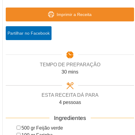
Imprimir a Receita
Partilhar no Facebook
TEMPO DE PREPARAÇÃO
minutes
30
mins
ESTA RECEITA DÁ PARA
4
pessoas
Ingredientes
▢
500
gr
Feijão verde
▢