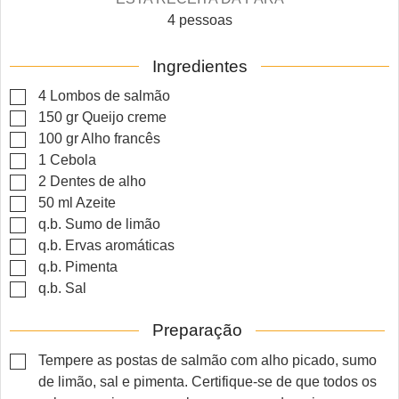
4
pessoas
Ingredientes
▢
4
Lombos de salmão
▢
150
gr
Queijo creme
▢
100
gr
Alho francês
▢
1
Cebola
▢
2
Dentes de alho
▢
50
ml
Azeite
▢
q.b.
Sumo de limão
▢
q.b.
Ervas aromáticas
▢
q.b.
Pimenta
▢
q.b.
Sal
Preparação
▢
Tempere as postas de salmão com alho picado, sumo
de limão, sal e pimenta. Certifique-se de que todos os