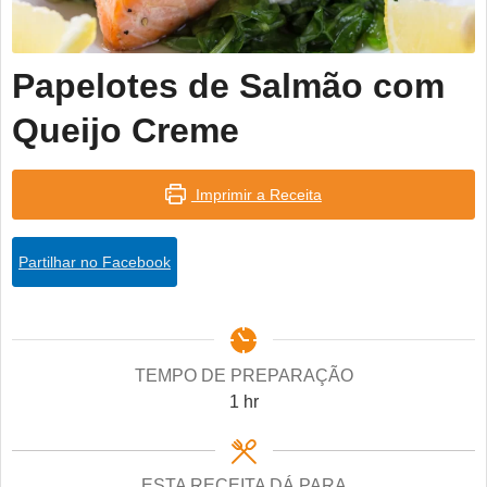
Papelotes de Salmão com
Queijo Creme
Imprimir a Receita
Partilhar no Facebook
TEMPO DE PREPARAÇÃO
hour
1
hr
ESTA RECEITA DÁ PARA