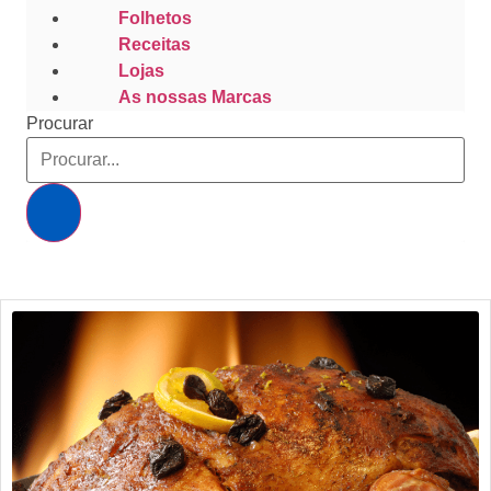
Folhetos
Receitas
Lojas
As nossas Marcas
Procurar