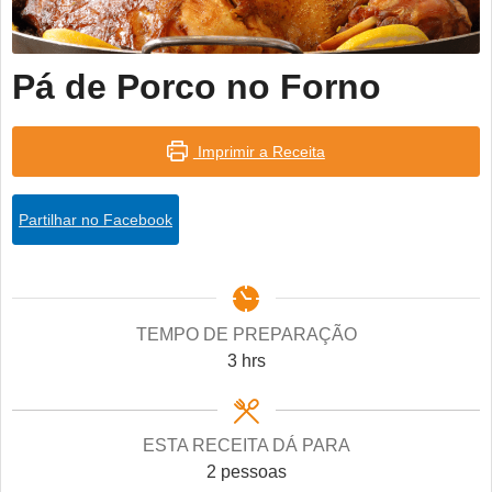
Pá de Porco no Forno
Imprimir a Receita
Partilhar no Facebook
TEMPO DE PREPARAÇÃO
hours
3
hrs
ESTA RECEITA DÁ PARA
2
pessoas