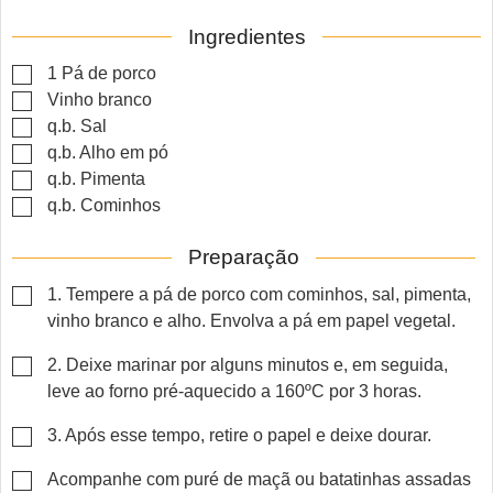
Ingredientes
▢
1
Pá de porco
▢
Vinho branco
▢
q.b.
Sal
▢
q.b.
Alho em pó
▢
q.b.
Pimenta
▢
q.b.
Cominhos
Preparação
▢
1. Tempere a pá de porco com cominhos, sal, pimenta,
vinho branco e alho. Envolva a pá em papel vegetal.
▢
2. Deixe marinar por alguns minutos e, em seguida,
leve ao forno pré-aquecido a 160ºC por 3 horas.
▢
3. Após esse tempo, retire o papel e deixe dourar.
▢
Acompanhe com puré de maçã ou batatinhas assadas