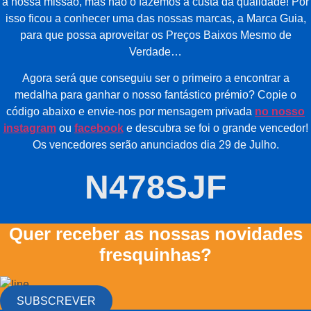
a nossa missão, mas não o fazemos à custa da qualidade! Por
isso ficou a conhecer uma das nossas marcas, a Marca Guia,
para que possa aproveitar os Preços Baixos Mesmo de
Verdade…
Agora será que conseguiu ser o primeiro a encontrar a
medalha para ganhar o nosso fantástico prémio? Copie o
código abaixo e envie-nos por mensagem privada
no nosso
instagram
ou
facebook
e descubra se foi o grande vencedor!
Os vencedores serão anunciados dia 29 de Julho.
N478SJF
Quer receber as nossas novidades
fresquinhas?
SUBSCREVER