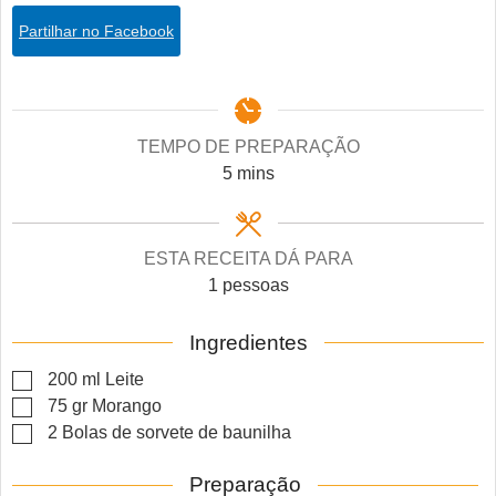
Partilhar no Facebook
TEMPO DE PREPARAÇÃO
minutes
5
mins
ESTA RECEITA DÁ PARA
1
pessoas
Ingredientes
▢
200
ml
Leite
▢
75
gr
Morango
▢
2
Bolas de sorvete de baunilha
Preparação