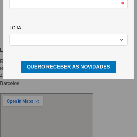
Localização
Rua Irmão Martinho Corral Alcalde nº 175
Barcelinhos
4755-054
Barcelos