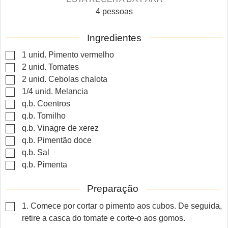
4
pessoas
Ingredientes
▢
1
unid.
Pimento vermelho
▢
2
unid.
Tomates
▢
2
unid.
Cebolas chalota
▢
1/4
unid.
Melancia
▢
q.b.
Coentros
▢
q.b.
Tomilho
▢
q.b.
Vinagre de xerez
▢
q.b.
Pimentão doce
▢
q.b.
Sal
▢
q.b.
Pimenta
Preparação
▢
1. Comece por cortar o pimento aos cubos. De seguida,
retire a casca do tomate e corte-o aos gomos.