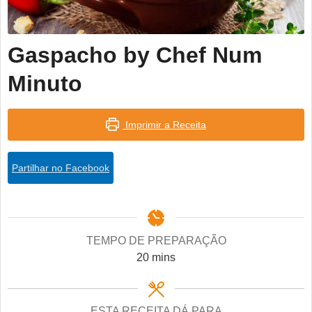
Gaspacho by Chef Num
Minuto
Imprimir a Receita
Partilhar no Facebook
TEMPO DE PREPARAÇÃO
minutes
20
mins
ESTA RECEITA DÁ PARA