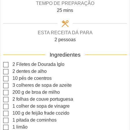
TEMPO DE PREPARAÇÃO
minutes
25
mins
ESTA RECEITA DÁ PARA
2
pessoas
Ingredientes
▢
2
Filetes de Dourada Iglo
▢
2
dentes de alho
▢
10
pés de coentros
▢
3
colheres de sopa de azeite
▢
200
g
de broa de milho
▢
2
folhas de couve portuguesa
▢
1
colher de sopa de vinagre
▢
100
g
de feijão frade cozido
▢
1
pitada de cominhos
▢
1
limão