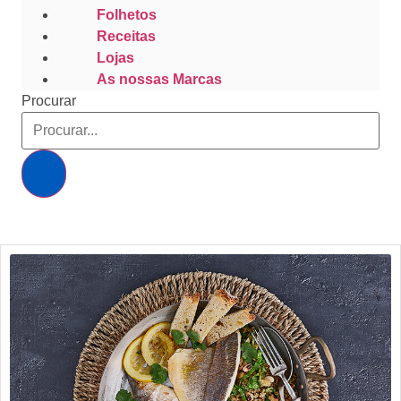
Folhetos
Receitas
Lojas
As nossas Marcas
Procurar