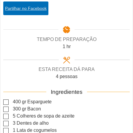
Partilhar no Facebook
TEMPO DE PREPARAÇÃO
hour
1
hr
ESTA RECEITA DÁ PARA
4
pessoas
Ingredientes
▢
400
gr
Esparguete
▢
300
gr
Bacon
▢
5
Colheres de sopa de azeite
▢
3
Dentes de alho
▢
1
Lata de cogumelos