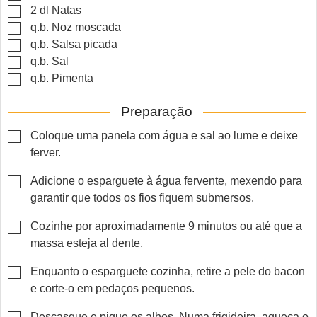
▢
2
dl
Natas
▢
q.b.
Noz moscada
▢
q.b.
Salsa picada
▢
q.b.
Sal
▢
q.b.
Pimenta
Preparação
▢
Coloque uma panela com água e sal ao lume e deixe
ferver.
▢
Adicione o esparguete à água fervente, mexendo para
garantir que todos os fios fiquem submersos.
▢
Cozinhe por aproximadamente 9 minutos ou até que a
massa esteja al dente.
▢
Enquanto o esparguete cozinha, retire a pele do bacon
e corte-o em pedaços pequenos.
▢
Descasque e pique os alhos. Numa frigideira, aqueça o