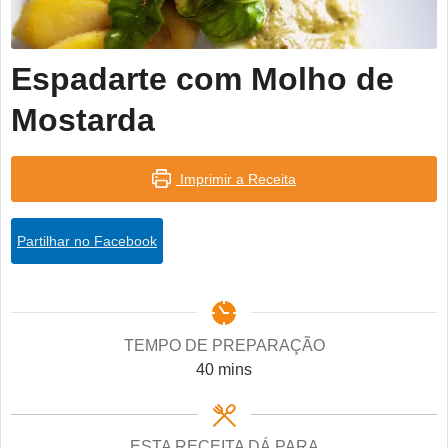
Espadarte com Molho de
Mostarda
Imprimir a Receita
Partilhar no Facebook
TEMPO DE PREPARAÇÃO
minutes
40
mins
ESTA RECEITA DÁ PARA