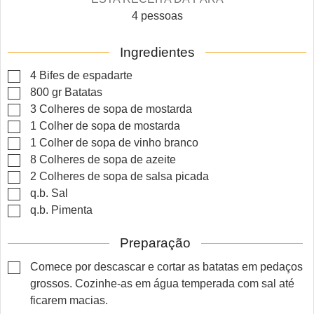
4
pessoas
Ingredientes
▢
4
Bifes de espadarte
▢
800
gr
Batatas
▢
3
Colheres de sopa de mostarda
▢
1
Colher de sopa de mostarda
▢
1
Colher de sopa de vinho branco
▢
8
Colheres de sopa de azeite
▢
2
Colheres de sopa de salsa picada
▢
q.b.
Sal
▢
q.b.
Pimenta
Preparação
▢
Comece por descascar e cortar as batatas em pedaços
grossos. Cozinhe-as em água temperada com sal até
ficarem macias.