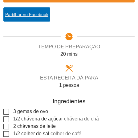
Partilhar no Facebook
TEMPO DE PREPARAÇÃO
minutes
20
mins
ESTA RECEITA DÁ PARA
1
pessoa
Ingredientes
▢
3
gemas
de ovo
▢
1/2
chávena
de açúcar
chávena de chá
▢
2
chávenas
de leite
▢
1/2
colher
de sal
colher de café