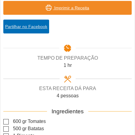
Imprimir a Receita
Partilhar no Facebook
TEMPO DE PREPARAÇÃO
hour
1
hr
ESTA RECEITA DÁ PARA
4
pessoas
Ingredientes
▢
600
gr
Tomates
▢
500
gr
Batatas