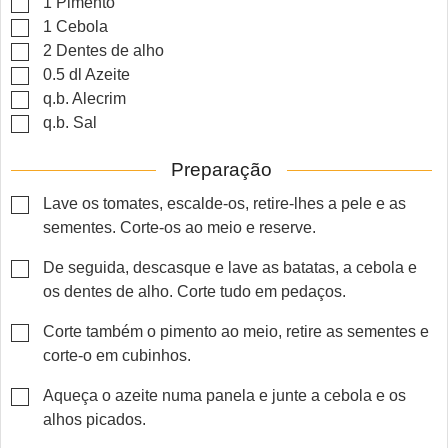
▢
1
Pimento
▢
1
Cebola
▢
2
Dentes de alho
▢
0.5
dl
Azeite
▢
q.b.
Alecrim
▢
q.b.
Sal
Preparação
▢
Lave os tomates, escalde-os, retire-lhes a pele e as
sementes. Corte-os ao meio e reserve.
▢
De seguida, descasque e lave as batatas, a cebola e
os dentes de alho. Corte tudo em pedaços.
▢
Corte também o pimento ao meio, retire as sementes e
corte-o em cubinhos.
▢
Aqueça o azeite numa panela e junte a cebola e os
alhos picados.