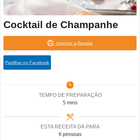
Cocktail de Champanhe
Imprimir a Receita
Partilhar no Facebook
TEMPO DE PREPARAÇÃO
minutes
5
mins
ESTA RECEITA DÁ PARA
6
pessoas