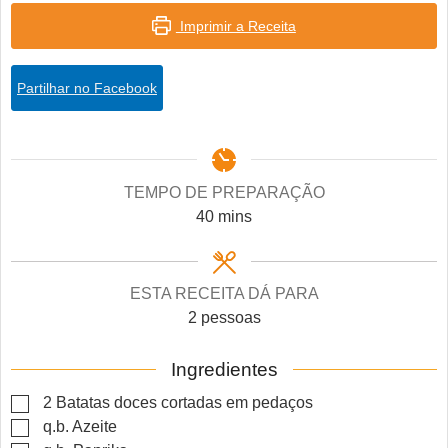
Imprimir a Receita
Partilhar no Facebook
TEMPO DE PREPARAÇÃO
minutes
40
mins
ESTA RECEITA DÁ PARA
2
pessoas
Ingredientes
▢
2
Batatas doces cortadas em pedaços
▢
q.b.
Azeite