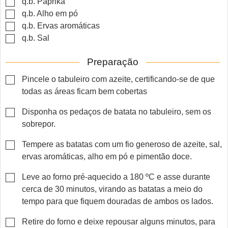
▢
q.b.
Paprika
▢
q.b.
Alho em pó
▢
q.b.
Ervas aromáticas
▢
q.b.
Sal
Preparação
▢
Pincele o tabuleiro com azeite, certificando-se de que
todas as áreas ficam bem cobertas
▢
Disponha os pedaços de batata no tabuleiro, sem os
sobrepor.
▢
Tempere as batatas com um fio generoso de azeite, sal,
ervas aromáticas, alho em pó e pimentão doce.
▢
Leve ao forno pré-aquecido a 180 ºC e asse durante
cerca de 30 minutos, virando as batatas a meio do
tempo para que fiquem douradas de ambos os lados.
▢
Retire do forno e deixe repousar alguns minutos, para