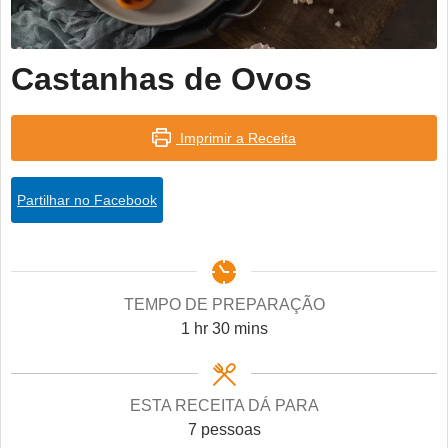
Castanhas de Ovos
Imprimir a Receita
Partilhar no Facebook
TEMPO DE PREPARAÇÃO
hour
minutes
1
hr
30
mins
ESTA RECEITA DÁ PARA
7
pessoas