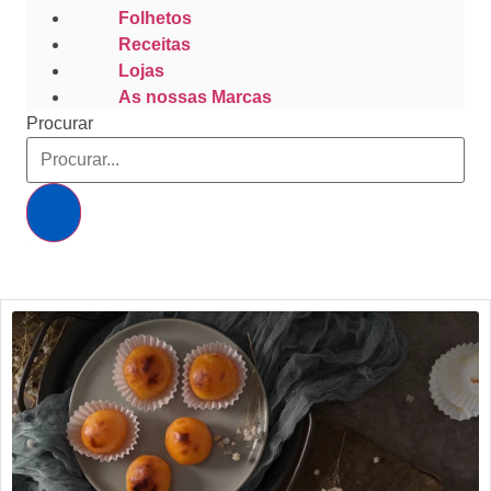
Folhetos
Receitas
Lojas
As nossas Marcas
Procurar