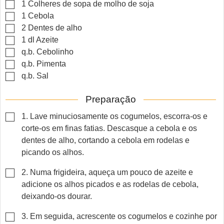
▢
1
Colheres de sopa de molho de soja
▢
1
Cebola
▢
2
Dentes de alho
▢
1
dl
Azeite
▢
q.b.
Cebolinho
▢
q.b.
Pimenta
▢
q.b.
Sal
Preparação
▢
1. Lave minuciosamente os cogumelos, escorra-os e
corte-os em finas fatias. Descasque a cebola e os
dentes de alho, cortando a cebola em rodelas e
picando os alhos.
▢
2. Numa frigideira, aqueça um pouco de azeite e
adicione os alhos picados e as rodelas de cebola,
deixando-os dourar.
▢
3. Em seguida, acrescente os cogumelos e cozinhe por