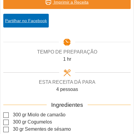
Imprimir a Receita
Partilhar no Facebook
TEMPO DE PREPARAÇÃO
hour
1
hr
ESTA RECEITA DÁ PARA
4
pessoas
Ingredientes
▢
300
gr
Miolo de camarão
▢
300
gr
Cogumelos
▢
30
gr
Sementes de sésamo