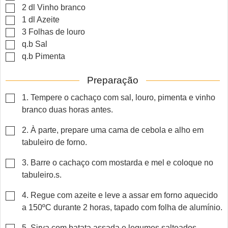
▢
2
dl
Vinho branco
▢
1
dl
Azeite
▢
3
Folhas de
louro
▢
q.b
Sal
▢
q.b
Pimenta
Preparação
▢
1. Tempere o cachaço com sal, louro, pimenta e vinho
branco duas horas antes.
▢
2. À parte, prepare uma cama de cebola e alho em
tabuleiro de forno.
▢
3. Barre o cachaço com mostarda e mel e coloque no
tabuleiro.s.
▢
4. Regue com azeite e leve a assar em forno aquecido
a 150ºC durante 2 horas, tapado com folha de alumínio.
▢
5. Sirva com batata assada e legumes salteados.