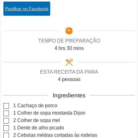
Partilhar no Facebook
TEMPO DE PREPARAÇÃO
hours
minutes
4
hrs
30
mins
ESTA RECEITA DÁ PARA
4
pessoas
Ingredientes
▢
1
Cachaço de porco
▢
1
Colher de sopa
mostarda Dijon
▢
2
Colher de sopa
mel
▢
1
Dente de alho picado
▢
2
Cebolas médias cortadas às rodelas