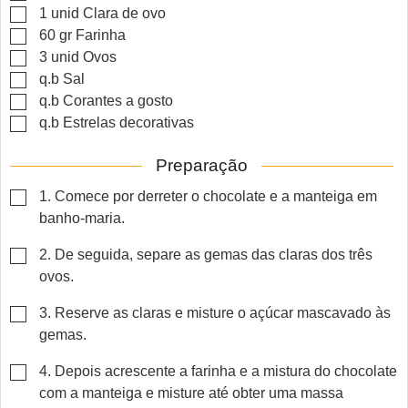
▢
1
unid
Clara de ovo
▢
60
gr
Farinha
▢
3
unid
Ovos
▢
q.b
Sal
▢
q.b
Corantes a gosto
▢
q.b
Estrelas decorativas
Preparação
▢
1. Comece por derreter o chocolate e a manteiga em
banho-maria.
▢
2. De seguida, separe as gemas das claras dos três
ovos.
▢
3. Reserve as claras e misture o açúcar mascavado às
gemas.
▢
4. Depois acrescente a farinha e a mistura do chocolate
com a manteiga e misture até obter uma massa