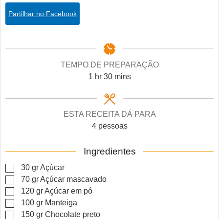
Partilhar no Facebook
TEMPO DE PREPARAÇÃO
hour
minutes
1
hr
30
mins
ESTA RECEITA DÁ PARA
4
pessoas
Ingredientes
▢
30
gr
Açúcar
▢
70
gr
Açúcar mascavado
▢
120
gr
Açúcar em pó
▢
100
gr
Manteiga
▢
150
gr
Chocolate preto