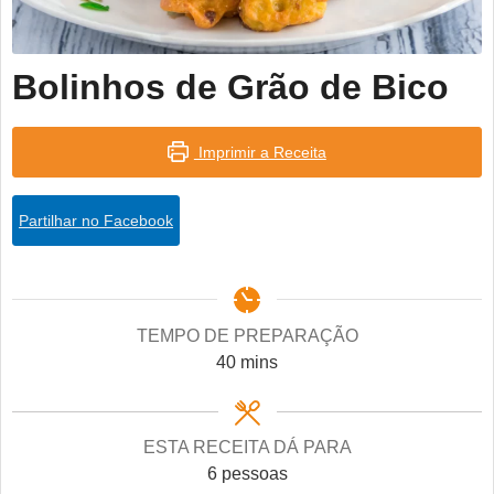
Bolinhos de Grão de Bico
Imprimir a Receita
Partilhar no Facebook
TEMPO DE PREPARAÇÃO
minutes
40
mins
ESTA RECEITA DÁ PARA
6
pessoas