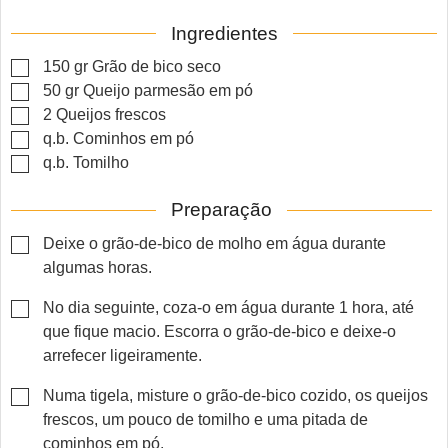
Ingredientes
▢
150
gr
Grão de bico seco
▢
50
gr
Queijo parmesão em pó
▢
2
Queijos frescos
▢
q.b.
Cominhos em pó
▢
q.b.
Tomilho
Preparação
▢
Deixe o grão-de-bico de molho em água durante
algumas horas.
▢
No dia seguinte, coza-o em água durante 1 hora, até
que fique macio. Escorra o grão-de-bico e deixe-o
arrefecer ligeiramente.
▢
Numa tigela, misture o grão-de-bico cozido, os queijos
frescos, um pouco de tomilho e uma pitada de
cominhos em pó.